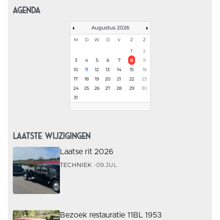
AGENDA
Augustus 2026
M
D
W
D
V
Z
Z
1
2
3
4
5
6
7
8
9
10
11
12
13
14
15
16
17
18
19
20
21
22
23
24
25
26
27
28
29
30
31
LAATSTE WIJZIGINGEN
Laatse rit 2026
TECHNIEK
09.JUL
Bezoek restauratie 11BL 1953