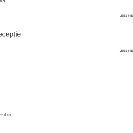
ren.
LEES ME
eceptie
LEES ME
cember