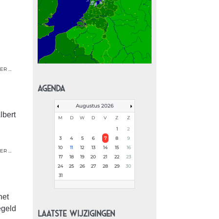
ER …
AGENDA
Augustus 2026
lbert
M
D
W
D
V
Z
Z
1
2
3
4
5
6
7
8
9
10
11
12
13
14
15
16
ER …
17
18
19
20
21
22
23
24
25
26
27
28
29
30
31
het
egeld
LAATSTE WIJZIGINGEN