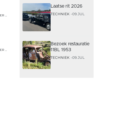
Laatse rit 2026
TECHNIEK
09.JUL
ER …
Bezoek restauratie
11BL 1953
ER …
TECHNIEK
09.JUL