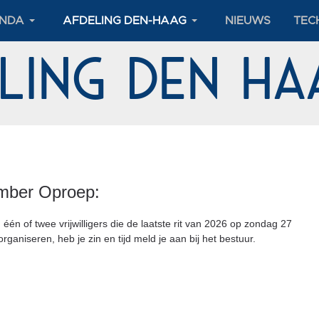
NDA
AFDELING DEN-HAAG
NIEUWS
TEC
eling Den H
mber Oproep:
én of twee vrijwilligers die de laatste rit van 2026 op zondag 27
rganiseren, heb je zin en tijd meld je aan bij het bestuur.