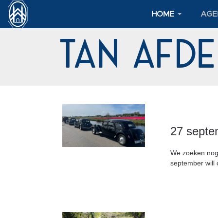
HOME
AGE
TAN Afd
27 septe
We zoeken nog é
september will o