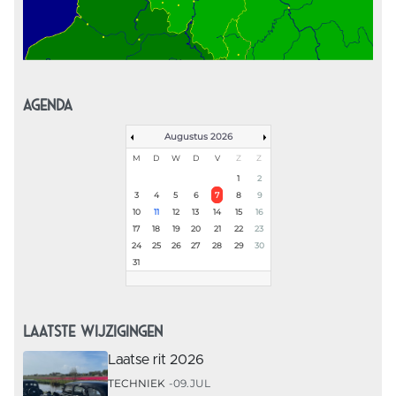
AGENDA
Augustus 2026
M
D
W
D
V
Z
Z
1
2
3
4
5
6
7
8
9
10
11
12
13
14
15
16
17
18
19
20
21
22
23
24
25
26
27
28
29
30
31
LAATSTE WIJZIGINGEN
Laatse rit 2026
TECHNIEK
09.JUL