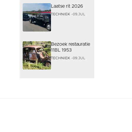
Laatse rit 2026
TECHNIEK
09.JUL
Bezoek restauratie
11BL 1953
TECHNIEK
09.JUL