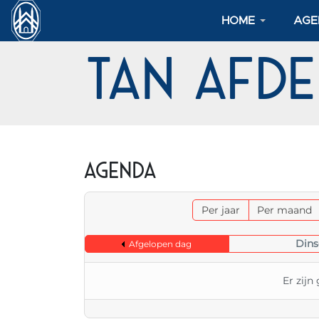
HOME
AGE
TAN Afd
Agenda
Per jaar
Per maand
Dins
Afgelopen dag
Er zij