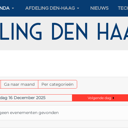
NDA
AFDELING DEN-HAAG
NIEUWS
TEC
eling Den H
Ga naar maand
Per categorieën
dag 16 December 2025
Volgende dag
n geen evenementen gevonden