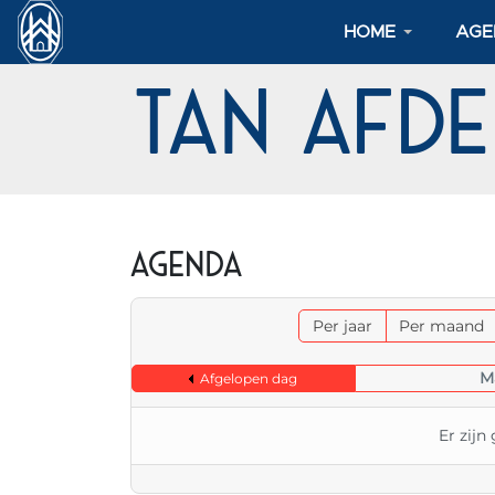
HOME
AGE
TAN Afd
Agenda
Per jaar
Per maand
M
Afgelopen dag
Er zij