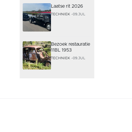
Laatse rit 2026
TECHNIEK
09.JUL
Bezoek restauratie
11BL 1953
TECHNIEK
09.JUL