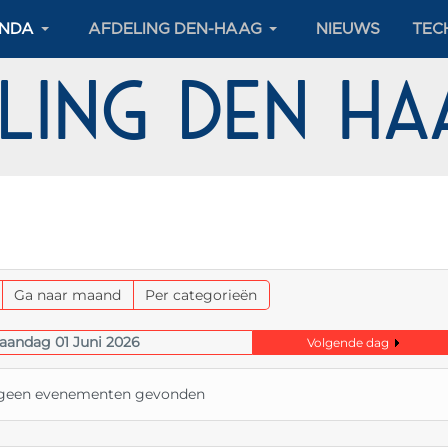
NDA
AFDELING DEN-HAAG
NIEUWS
TEC
eling Den H
Ga naar maand
Per categorieën
aandag 01 Juni 2026
Volgende dag
n geen evenementen gevonden