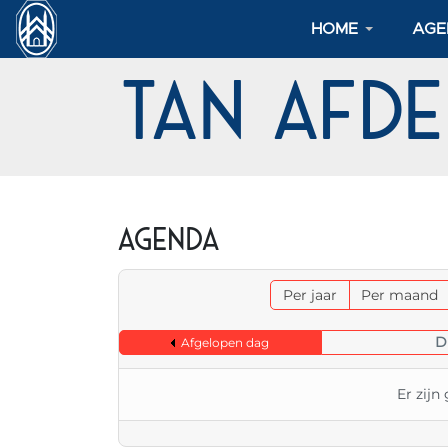
HOME
AGE
TAN Afd
Agenda
Per jaar
Per maand
D
Afgelopen dag
Er zij