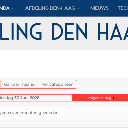
NDA
AFDELING DEN-HAAG
NIEUWS
TEC
eling Den H
Ga naar maand
Per categorieën
insdag 30 Juni 2026
Volgende dag
n geen evenementen gevonden