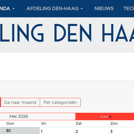
NDA
AFDELING DEN-HAAG
NIEUWS
TEC
eling Den H
Ga naar maand
Per categorieën
Mei 2026
Juni
Don
Vri
Zat
Zon
30
1
2
3