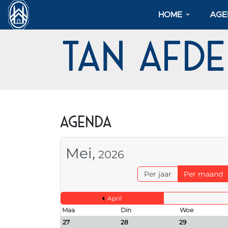
HOME
AGE
TAN Afd
Agenda
Mei,
2026
Per jaar
Per maand
April
Maa
Din
Woe
27
28
29