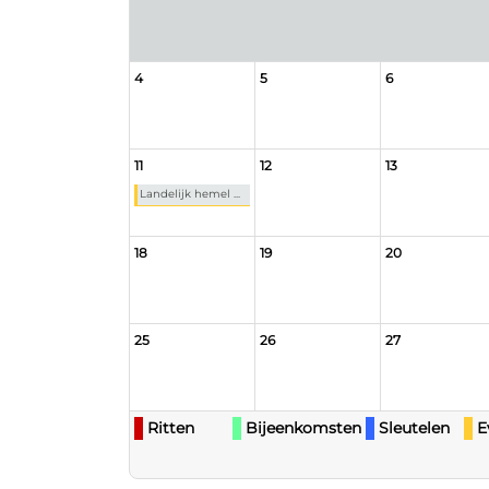
4
5
6
11
12
13
Landelijk hemel ...
18
19
20
25
26
27
Ritten
Bijeenkomsten
Sleutelen
E