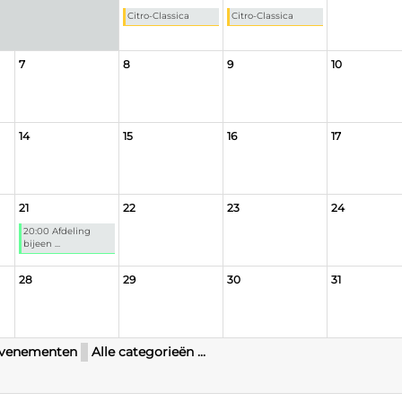
Citro-Classica
Citro-Classica
7
8
9
10
14
15
16
17
21
22
23
24
20:00 Afdeling
bijeen ...
28
29
30
31
venementen
Alle categorieën ...