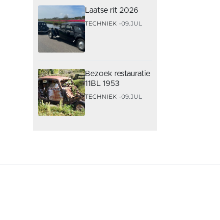
Laatse rit 2026
TECHNIEK
09.JUL
Bezoek restauratie
11BL 1953
TECHNIEK
09.JUL